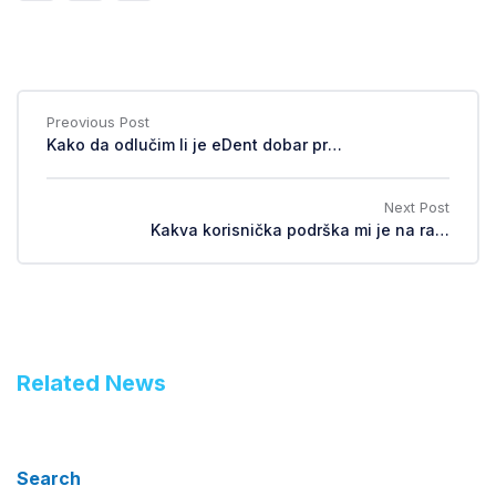
Preovious Post
Kako da odlučim li je eDent dobar program za mene?
Next Post
Kakva korisnička podrška mi je na raspolaganju ako ne želim godišnje održavanje?
Related News
Search