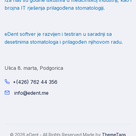
Iza nas su godine iskustva u medicinskoj industriji, kao i
brojna IT rješenja prilagođena stomatologiji.
eDent softver je razvijen i testiran u saradnji sa
desetinima stomatologa i prilagođen njihovom radu.
Ulica 8. marta, Podgorica
+(426) 762 44 356
info@edent.me
© 2026 eDent - All Rights Reserved Made by
ThemeTags