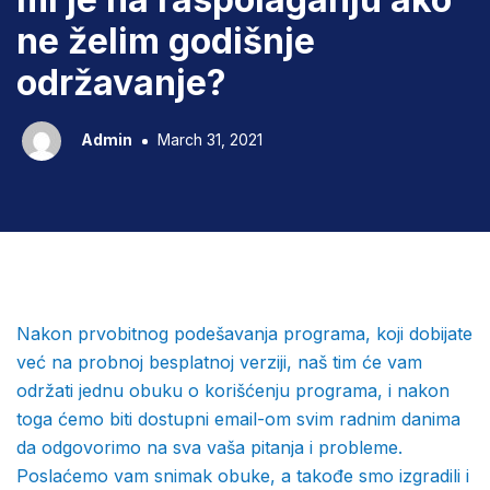
ne želim godišnje
održavanje?
Admin
March 31, 2021
Nakon prvobitnog podešavanja programa, koji dobijate
već na probnoj besplatnoj verziji, naš tim će vam
održati jednu obuku o korišćenju programa, i nakon
toga ćemo biti dostupni email-om svim radnim danima
da odgovorimo na sva vaša pitanja i probleme.
Poslaćemo vam snimak obuke, a takođe smo izgradili i